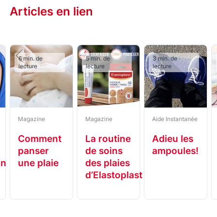
Articles en lien
6 min. de
5 min. de
3 min. de
lecture
lecture
lecture
Magazine
Magazine
Aide Instantanée
Comment
La routine
Adieu les
panser
de soins
ampoules!
on
une plaie
des plaies
d’Elastoplast